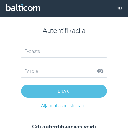
RU
Autentifikācija
IENĀKT
Atjaunot aizmirsto paroli
Citi autentifikācijas veidi