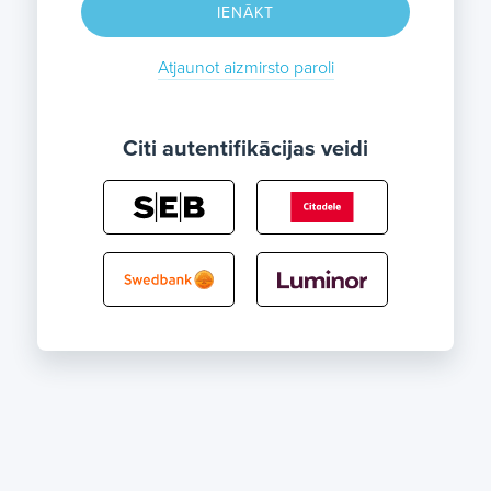
IENĀKT
Atjaunot aizmirsto paroli
Citi autentifikācijas veidi